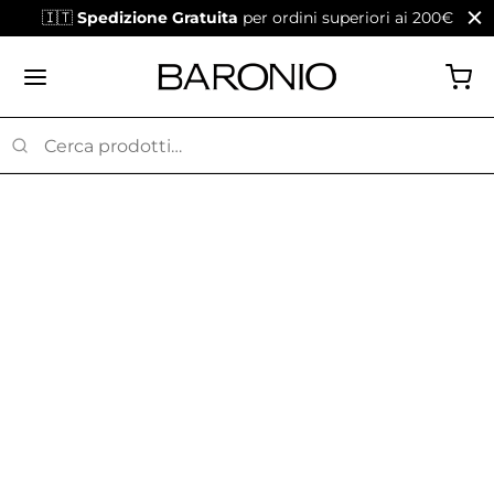
🇮🇹
Spedizione Gratuita
per ordini superiori ai 200€