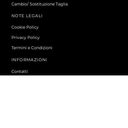
Cambio/ Sostituzione Taglia
NOTE LEGALI
Cookie Policy
Privacy Policy
Termini e Condizioni
INFORMAZIONI
Contatti
FAQ
UNISCITI ALLA FAMIGLIA BARONIO
Iscriviti alla Newsletter e ricevuti subito uno
Sconto
del 10%
sul tuo primo acquisto e resta sempre
aggiornato sulle novità ed promo di Baronio