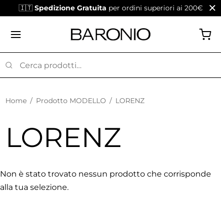
🇮🇹
Spedizione Gratuita
per ordini superiori ai 200€
Home
/
Prodotto MODELLO
/
LORENZ
LORENZ
Non è stato trovato nessun prodotto che corrisponde
alla tua selezione.