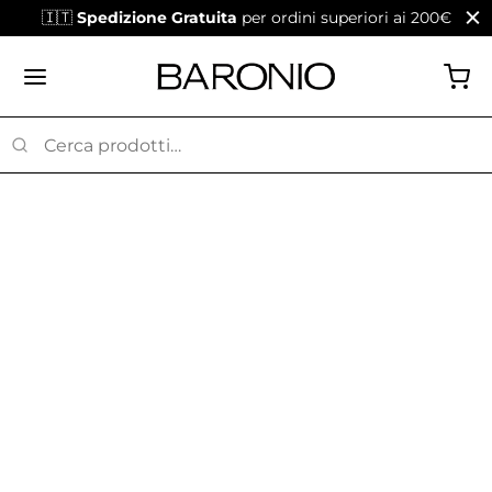
🇮🇹
Spedizione Gratuita
per ordini superiori ai 200€