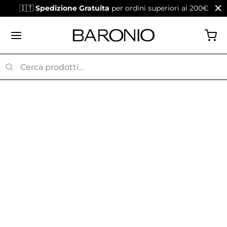
🇮🇹
Spedizione Gratuita
per ordini superiori ai 200€