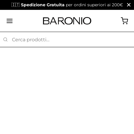
🇮🇹
Spedizione Gratuita
per ordini superiori ai 200€