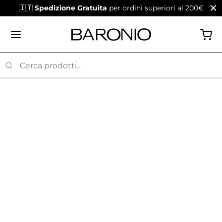
🇮🇹
Spedizione Gratuita
per ordini superiori ai 200€