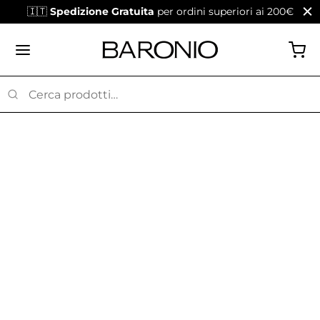
🇮🇹
Spedizione Gratuita
per ordini superiori ai 200€