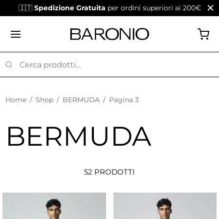
🇮🇹
Spedizione Gratuita
per ordini superiori ai 200€
Home
/
Shop
/
BERMUDA
/
Pagina 3
BERMUDA
52 PRODOTTI