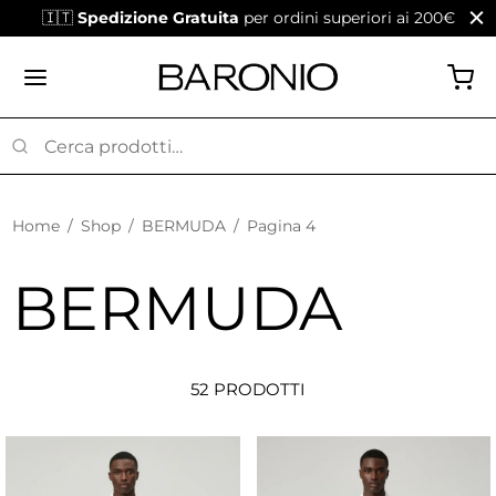
🇮🇹
Spedizione Gratuita
per ordini superiori ai 200€
Home
/
Shop
/
BERMUDA
/
Pagina 4
BERMUDA
52 PRODOTTI