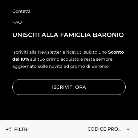
Contatti
FAQ
UNISCITI ALLA FAMIGLIA BARONIO
Iscriviti alla Newsletter e ricevuti subito uno
Sconto
del 10%
sul tuo primo acquisto e resta sempre
aggiornato sulle novità ed promo di Baronio
ISCRIVITI ORA
ANGELO ARENIELLO S.R.L © 2026 | VIA ASTALONGA 150, 80047 –
FILTRI
SAN GIUSEPPE VESUVIANO (NA) | REG. IMPRESE NAPOLI | P.IVA