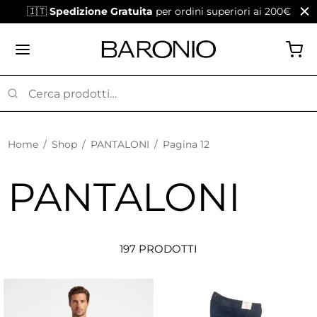
🇮🇹
Spedizione Gratuita
per ordini superiori ai 200€
Home
/
Shop
/
PANTALONI
/
Pagina 12
PANTALONI
197 PRODOTTI