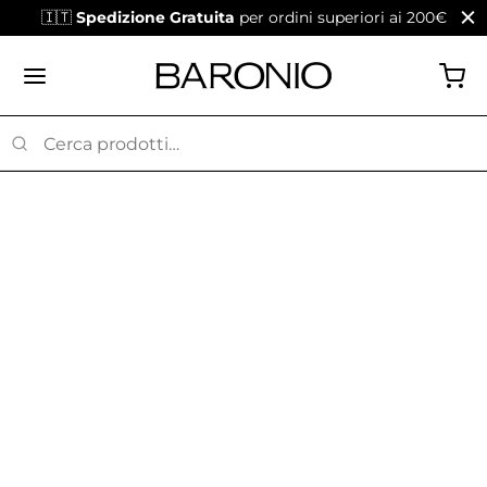
🇮🇹
Spedizione Gratuita
per ordini superiori ai 200€