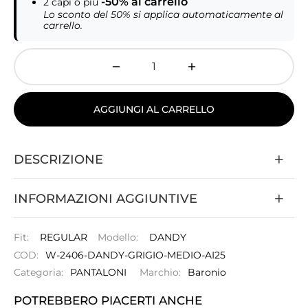
-50% al carrello
2 capi o più
Lo sconto del 50% si applica automaticamente al
carrello.
AGGIUNGI AL CARRELLO
DESCRIZIONE
INFORMAZIONI AGGIUNTIVE
Fit:
REGULAR
Modello:
DANDY
COD:
W-2406-DANDY-GRIGIO-MEDIO-AI25
Categoria:
PANTALONI
Marchio:
Baronio
POTREBBERO PIACERTI ANCHE