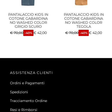
PANTALACCIO KIDS IN
PANTALACCIO KIDS IN
COTONE GABARDINA
COTONE GABARDINA
NO WASHED COLOR
NO WASHED COLOR
GRIGIO SCURO
TEGOLA
€
70,00
€
42,00
€
70,00
€
42,00
-40%
-40%
ASSISTENZA CLIENTI
Ordini e Pagamenti
Spedizioni
Tracciamento Ordine
Resi e Rimborsi