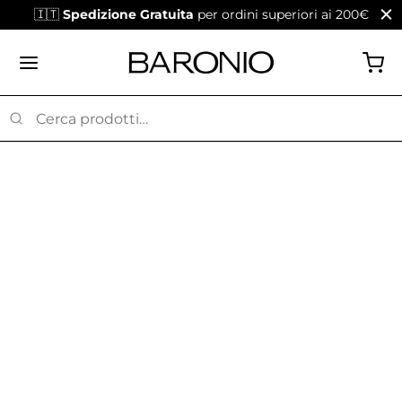
🇮🇹
Spedizione Gratuita
per ordini superiori ai 200€