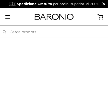
🇮🇹
Spedizione Gratuita
per ordini superiori ai 200€