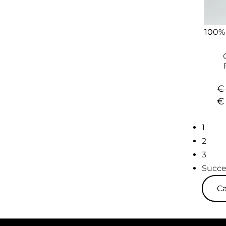
100%
€
€
1
2
3
Succe
Ca