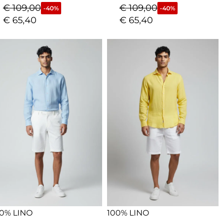
€
109,00
€
109,00
-40%
-40%
€
65,40
€
65,40
0% LINO
100% LINO