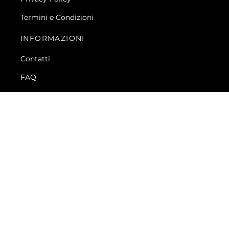
Termini e Condizioni
INFORMAZIONI
Contatti
FAQ
UNISCITI ALLA FAMIGLIA BARONIO
Iscriviti alla Newsletter e ricevuti subito uno
Sconto
del 10%
sul tuo primo acquisto e resta sempre
aggiornato sulle novità ed promo di Baronio
ISCRIVITI ORA