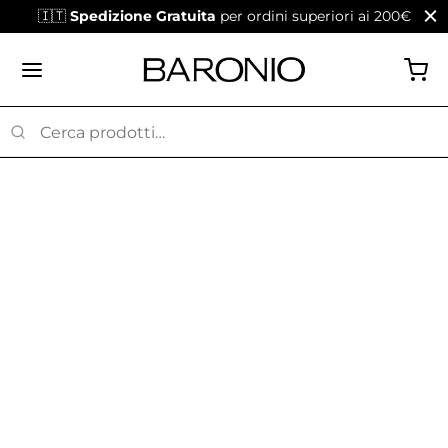
🇮🇹
Spedizione Gratuita
per ordini superiori ai 200€