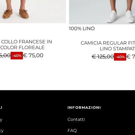
100% LINO
 COLLO FRANCESE IN
CAMICIA REGULAR FIT
 COLOR FLOREALE
LINO STAMPA
5,00
€
75,00
€
125,00
€
7
-40%
-40%
I
INFORMAZIONI
cy
Contatti
cy
FAQ