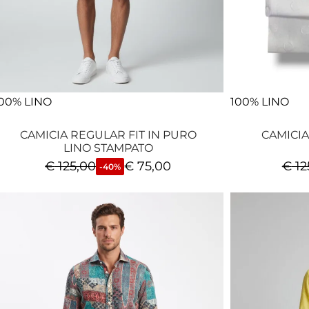
00% LINO
100% LINO
CAMICIA REGULAR FIT IN PURO
CAMICIA
LINO STAMPATO
€
125,00
€
75,00
€
12
-40%