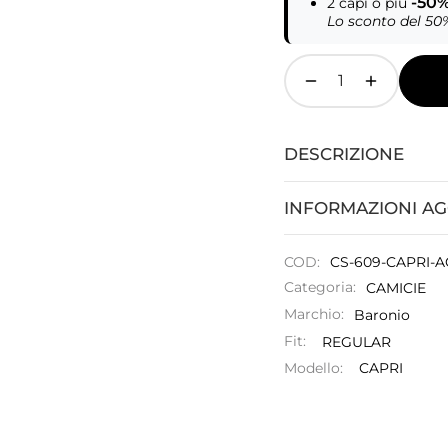
-50% 
2 capi o più
Lo sconto del 50
DESCRIZIONE
INFORMAZIONI AG
COD:
CS-609-CAPRI-
Categoria:
CAMICIE
Marchio:
Baronio
Fit:
REGULAR
Modello:
CAPRI