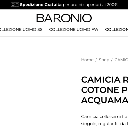
🇮🇹
Spedizione Gratuita
per ordini superiori ai 200€
OLLEZIONE UOMO SS
COLLEZIONE UOMO FW
COLLEZION
Home
/
Shop
/
CAMIC
CAMICIA R
COTONE P
ACQUAMA
Camicia collo semi fra
singolo, regular fit da l