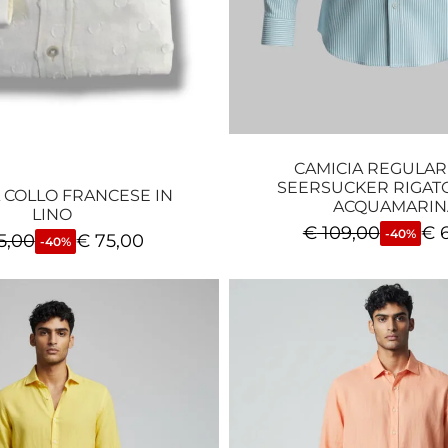
CAMICIA REGULAR 
SEERSUCKER RIGAT
 COLLO FRANCESE IN
ACQUAMARIN
LINO
€
109,00
€
6
-40%
5,00
€
75,00
-40%