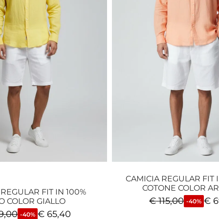
CAMICIA REGULAR FIT 
COTONE COLOR A
 REGULAR FIT IN 100%
€
115,00
€
6
O COLOR GIALLO
-40%
9,00
€
65,40
-40%