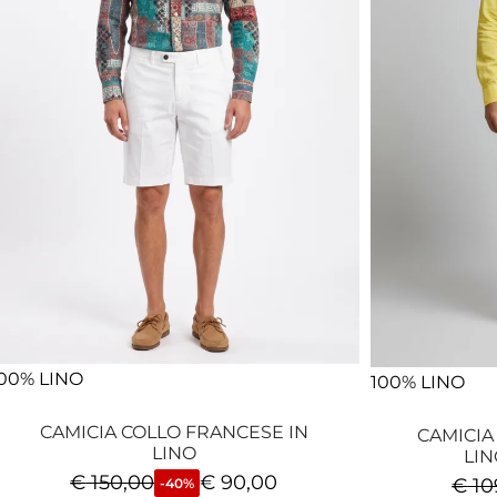
00% LINO
100% LINO
CAMICIA COLLO FRANCESE IN
CAMICIA
LINO
LIN
€
150,00
€
90,00
€
10
-40%