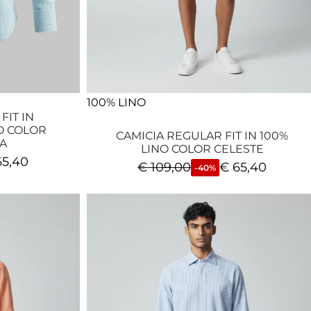
100% LINO
FIT IN
O COLOR
CAMICIA REGULAR FIT IN 100%
A
LINO COLOR CELESTE
5,40
€
109,00
€
65,40
-40%