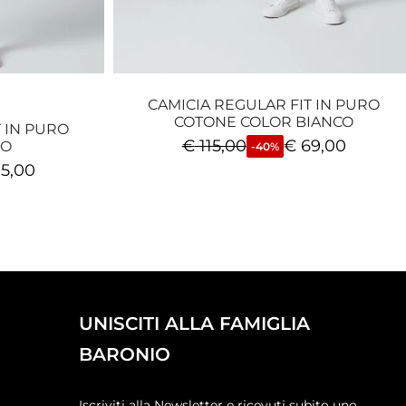
CAMICIA REGULAR FIT IN PURO
COTONE COLOR BIANCO
 IN PURO
€
115,00
€
69,00
TO
-40%
5,00
UNISCITI ALLA FAMIGLIA
BARONIO
Iscriviti alla Newsletter e ricevuti subito uno