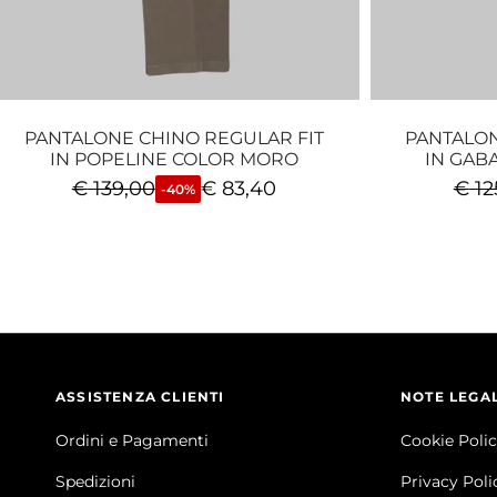
PANTALONE CHINO REGULAR FIT
PANTALON
IN POPELINE COLOR MORO
IN GAB
€
139,00
€
83,40
€
12
-40%
ASSISTENZA CLIENTI
NOTE LEGAL
Ordini e Pagamenti
Cookie Poli
Spedizioni
Privacy Poli