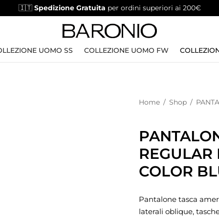
🇮🇹
Spedizione Gratuita
per ordini superiori ai 200€
OLLEZIONE UOMO SS
COLLEZIONE UOMO FW
COLLEZION
Home
/
Shop
/
PANTA
PANTALON
REGULAR F
COLOR BL
Pantalone tasca ameri
laterali oblique, tasch