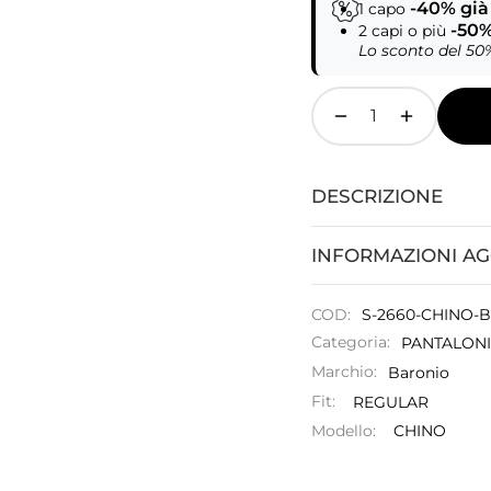
-40% già
1 capo
-50% 
2 capi o più
Lo sconto del 50
DESCRIZIONE
INFORMAZIONI AG
COD:
S-2660-CHINO-
Categoria:
PANTALONI
Marchio:
Baronio
Fit:
REGULAR
Modello:
CHINO