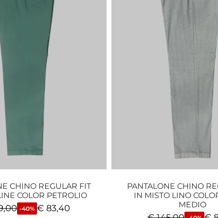
E CHINO REGULAR FIT
PANTALONE CHINO RE
LINE COLOR PETROLIO
IN MISTO LINO COLO
MEDIO
9,00
€
83,40
-40%
€
145,00
€
8
-40%