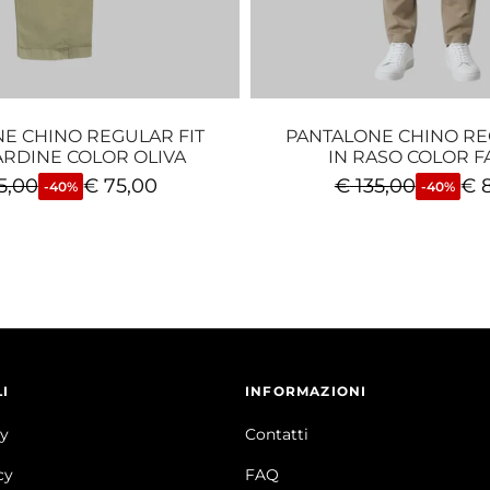
E CHINO REGULAR FIT
PANTALONE CHINO RE
ARDINE COLOR OLIVA
IN RASO COLOR 
5,00
€
75,00
€
135,00
€
8
-40%
-40%
I
INFORMAZIONI
cy
Contatti
cy
FAQ