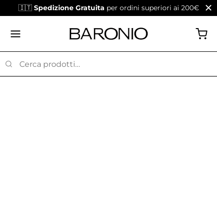
🇮🇹
Spedizione Gratuita
per ordini superiori ai 200€