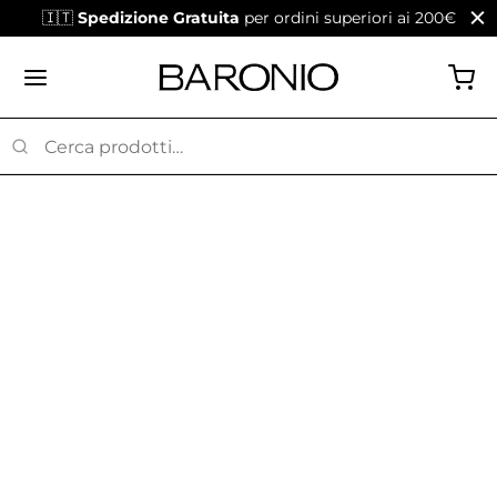
🇮🇹
Spedizione Gratuita
per ordini superiori ai 200€