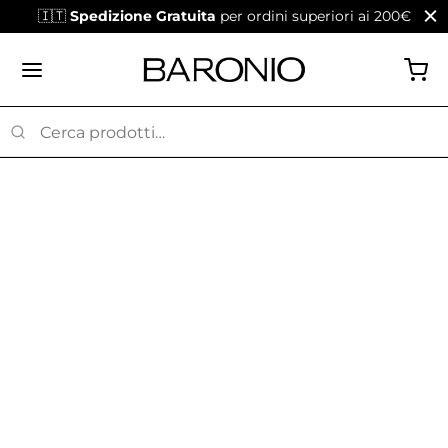
🇮🇹
Spedizione Gratuita
per ordini superiori ai 200€