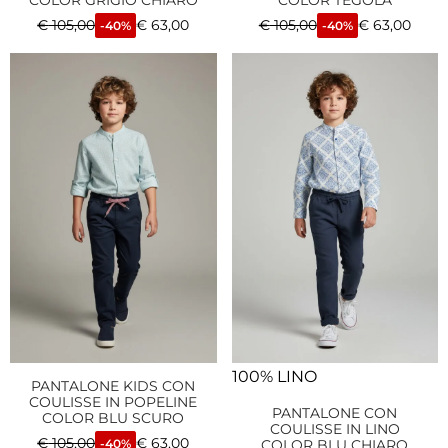
COLOR GRIGIO CHIARO
COLOR TEGOLA
€
105,00
€
63,00
€
105,00
€
63,00
-40%
-40%
100% LINO
PANTALONE KIDS CON
COULISSE IN POPELINE
PANTALONE CON
COLOR BLU SCURO
COULISSE IN LINO
€
105,00
€
63,00
-40%
COLOR BLU CHIARO